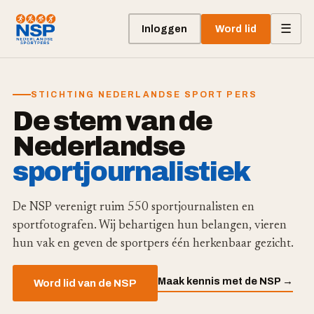
☰
Inloggen
Word lid
STICHTING NEDERLANDSE SPORT PERS
De stem van de
Nederlandse
sportjournalistiek
De NSP verenigt ruim 550 sportjournalisten en
sportfotografen. Wij behartigen hun belangen, vieren
hun vak en geven de sportpers één herkenbaar gezicht.
Maak kennis met de NSP →
Word lid van de NSP